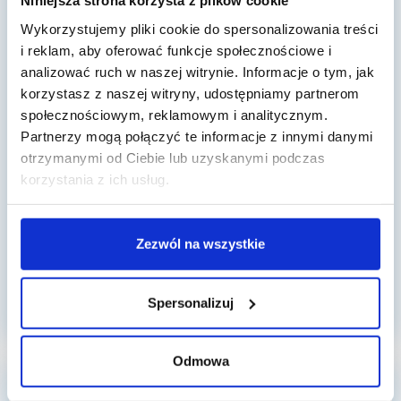
Niniejsza strona korzysta z plików cookie
Wykorzystujemy pliki cookie do spersonalizowania treści
i reklam, aby oferować funkcje społecznościowe i
analizować ruch w naszej witrynie. Informacje o tym, jak
korzystasz z naszej witryny, udostępniamy partnerom
społecznościowym, reklamowym i analitycznym.
10 czerwca 2026
Partnerzy mogą połączyć te informacje z innymi danymi
Wakacyjna immersja językowa
otrzymanymi od Ciebie lub uzyskanymi podczas
bez...
korzystania z ich usług.
Większość rodziców chciałoby, aby ich dziecko zaczęło
mówić po angielsku swobodnie i bez stresu. Nic więc
dziwnego,...
Zezwól na wszystkie
Czytaj dalej
Spersonalizuj
Odmowa