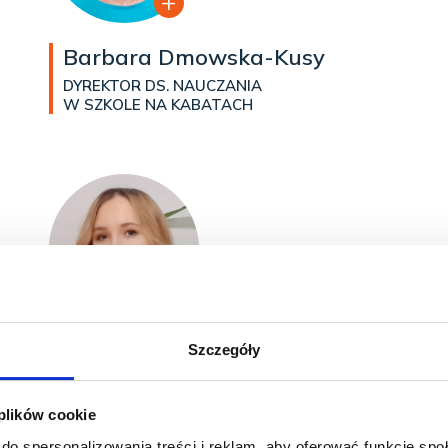
Barbara Dmowska-Kusy
DYREKTOR DS. NAUCZANIA
W SZKOLE NA KABATACH
Szczegóły
Marysia
ASYSTENTKA DS. OBSŁUGI KLIENTA
 plików cookie
do spersonalizowania treści i reklam, aby oferować funkcje sp