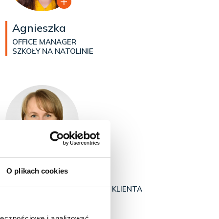
Agnieszka
OFFICE MANAGER
SZKOŁY NA NATOLINIE
O plikach cookies
Małgosia
ASYSTENTKA DS. OBSŁUGI KLIENTA
ołecznościowe i analizować