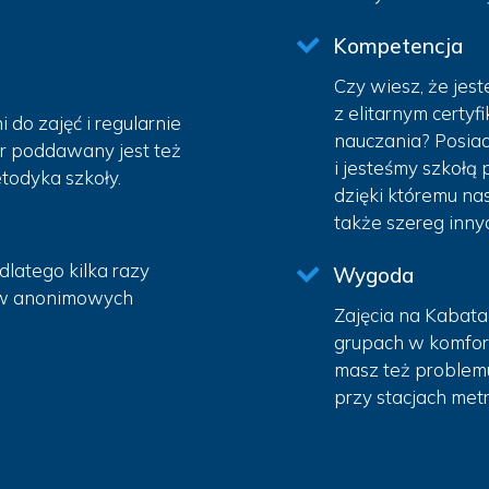
Kompetencja
Czy wiesz, że jes
z elitarnym cert
do zajęć i regularnie
nauczania? Posia
or poddawany jest też
i jesteśmy szkołą
todyka szkoły.
dzięki któremu na
także szereg inny
dlatego kilka razy
Wygoda
 w anonimowych
Zajęcia na Kabata
grupach w komfor
masz też problemu
przy stacjach metr