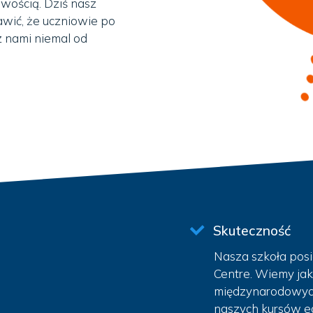
owością. Dziś nasz
awić, że uczniowie po
 z nami niemal od
Skuteczność
Nasza szkoła posi
Centre. Wiemy jak
międzynarodowyc
naszych kursów eg