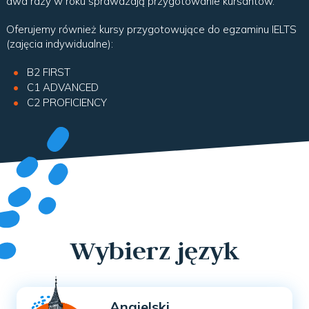
dwa razy w roku sprawdzają przygotowanie kursantów.
Oferujemy również kursy przygotowujące do egzaminu IELTS
(zajęcia indywidualne):
B2 FIRST
C1 ADVANCED
C2 PROFICIENCY
Wybierz język
Angielski