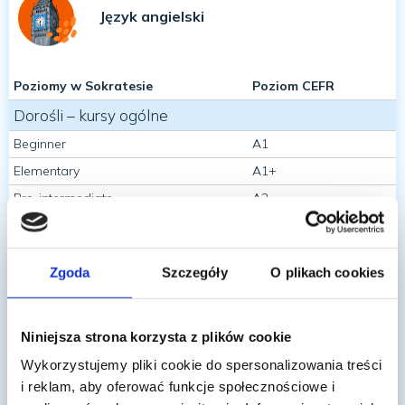
Język angielski
Poziomy w Sokratesie
Poziom CEFR
Dorośli – kursy ogólne
Beginner
A1
Elementary
A1+
Pre-intermediate
A2
Intermediate
B1
Intermediate +
B1+
Zgoda
Szczegóły
O plikach cookies
Upper-intermediate
B2
Upper-intermediate +
B2+
Advanced
C1
Niniejsza strona korzysta z plików cookie
Dorośli – kursy egzaminacyjne
Wykorzystujemy pliki cookie do spersonalizowania treści
i reklam, aby oferować funkcje społecznościowe i
First
B2/B2+