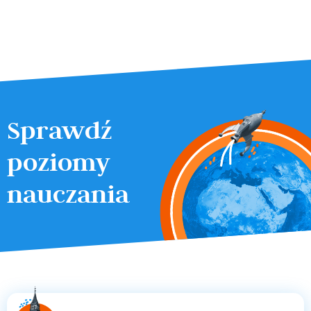
Sprawdź
poziomy
nauczania