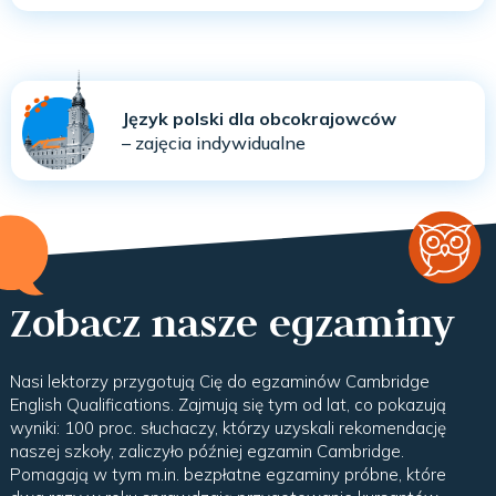
Język polski dla obcokrajowców
– zajęcia indywidualne
Zobacz nasze egzaminy
Nasi lektorzy przygotują Cię do egzaminów Cambridge
English Qualifications. Zajmują się tym od lat, co pokazują
wyniki: 100 proc. słuchaczy, którzy uzyskali rekomendację
naszej szkoły, zaliczyło później egzamin Cambridge.
Pomagają w tym m.in. bezpłatne egzaminy próbne, które