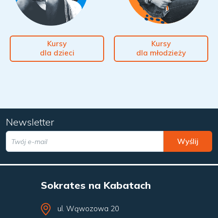
Kursy
Kursy
dla dzieci
dla młodzieży
Newsletter
Wyślij
Sokrates na Kabatach
ul. Wąwozowa 20