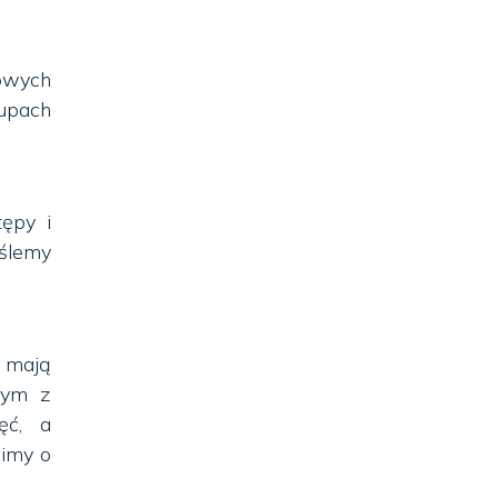
owych
rupach
tępy i
yślemy
e mają
tym z
ęć, a
simy o