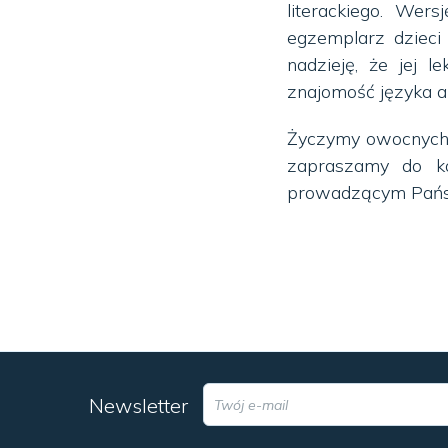
literackiego. Wers
egzemplarz dzieci
nadzieję, że jej 
znajomość języka a
Życzymy owocnych z
zapraszamy do ko
prowadzącym Pańs
Newsletter