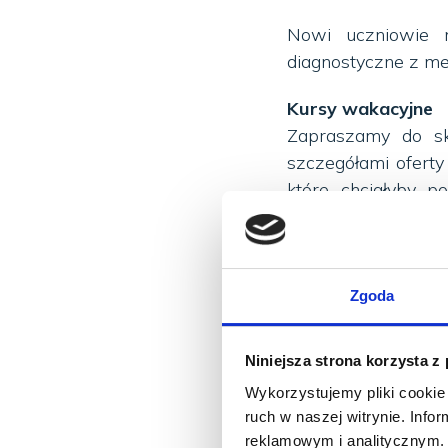
Nowi uczniowie 
diagnostyczne z me
Kursy wakacyjne
Zapraszamy do sk
szczegółami ofert
które chciałyby 
nowy krótki kurs
Sa
W okresie pierwszy
oraz 10 - 12 lat
Zgoda
English dla dziec
angielskim, połą
Niniejsza strona korzysta z
zabawą. Przy zap
Wykorzystujemy pliki cookie 
atrakcyjnej ceny! W
ruch w naszej witrynie. Inf
reklamowym i analitycznym. 
Ciekawe warsztaty