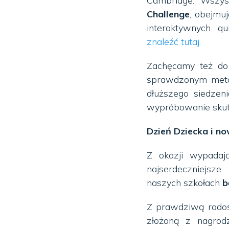
Cambridge. Wszy
Challenge
, obejmu
interaktywnych 
znaleźć tutaj.
Zachęcamy też do
sprawdzonym metod
dłuższego siedze
wypróbowanie sku
Dzień Dziecka i no
Z okazji wypadaj
najserdeczniejsz
naszych szkołach
b
Z prawdziwą rado
złożoną z nagrod