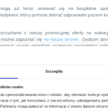
mogą już teraz umawiać się na bezpłatne spot
todykiem, który pomoże dobrać odpowiedni poziom ku
orzystania z naszej promocyjnej oferty na wakacj
y można zapoznać się
na naszej stronie
. Osobom doro
poprawić swoją angielską wymowę szczególnie pol
y It Right
.
ch dwóch tygodni wakacji zapraszamy dzieci w wieku
 na kreatywne warsztaty językowe
Summer Fun Craf
Szczegóły
i
obejmujące aż 15 godzin pełnego zanurzenia w j
czonego z rysowaniem, malowaniem, szyciem i tw
 plików cookie
isie do 15 czerwca nasi słuchacze mogą skorzys
do spersonalizowania treści i reklam, aby oferować funkcje sp
ięcej informacji
tutaj
.
ormacje o tym, jak korzystasz z naszej witryny, udostępniamy p
Partnerzy mogą połączyć te informacje z innymi danymi otrzym
 w języku angielskim