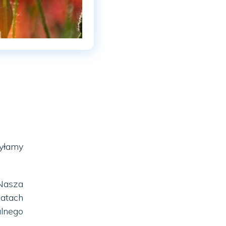
yłamy
 Nasza
batach
lnego