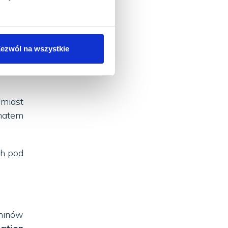
szego
owską
powie
ezwól na wszystkie
 wydać
omiast
matem
ch pod
minów