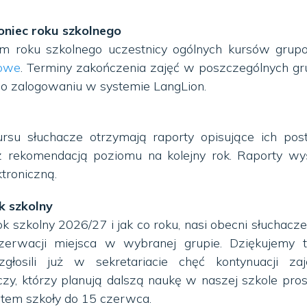
oniec roku szkolnego
m roku szkolnego uczestnicy ogólnych kursów grup
cowe
. Terminy zakończenia zajęć w poszczególnych g
o zalogowaniu w systemie LangLion.
rsu słuchacze otrzymają raporty opisujące ich pos
 z rekomendacją poziomu na kolejny rok. Raporty w
troniczną.
k szkolny
k szkolny 2026/27 i jak co roku, nasi obecni słuchacz
zerwacji miejsca w wybranej grupie. Dziękujemy 
głosili już w sekretariacie chęć kontynuacji zaj
czy, którzy planują dalszą naukę w naszej szkole pro
iatem szkoły do 15 czerwca.