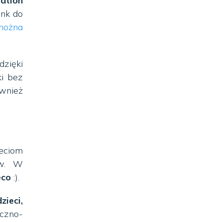
ation
ink do
można
zięki
i bez
wnież
eciom
ów. W
eco
:).
zieci,
czno-