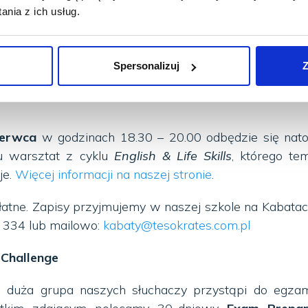
nia z ich usług.
wca
o 18.30 zapraszamy młodzież i dorosłych do na
ach na autorskie spotkanie z dr Katarzyną Szpotak
 Hemingwaya
”, w czasie którego prowadząca o
Spersonalizuj
Z
y innymi, jak rozwijać umiejętność pisania – i jak
zerwca
w godzinach 18.30 – 20.00 odbędzie się nat
u warsztat z cyklu
English & Life Skills
, którego te
je.
Więcej informacji na naszej stronie
.
atne. Zapisy przyjmujemy w naszej szkole na Kabata
334 lub mailowo:
kabaty@tesokrates.com.pl
Challenge
u duża grupa naszych słuchaczy przystąpi do egza