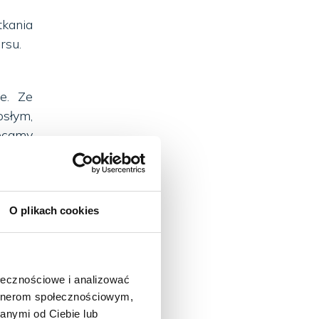
kania
rsu.
e. Ze
słym,
ecamy
 7 - 9
ts in
O plikach cookies
ęzyku
órczą
tać z
ołecznościowe i analizować
artnerom społecznościowym,
anymi od Ciebie lub