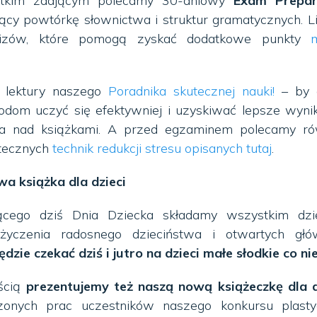
stkim zdającym polecamy 30-dniowy
Exam Prepar
jący powtórkę słownictwa i struktur gramatycznych. L
quizów, które pomogą zyskać dodatkowe punkty
 lektury naszego
Poradnika skutecznej nauki!
– by d
om uczyć się efektywniej i uzyskiwać lepsze wynik
nia nad książkami. A przed egzaminem polecamy ró
tecznych
technik redukcji stresu opisanych tutaj
.
wa książka dla dzieci
ącego dziś Dnia Dziecka składamy wszystkim dzi
e życzenia radosnego dzieciństwa i otwartych gł
ędzie czekać dziś i jutro na dzieci małe słodkie co ni
ścią
prezentujemy też naszą nową książeczkę dla d
zonych prac uczestników naszego konkursu plasty