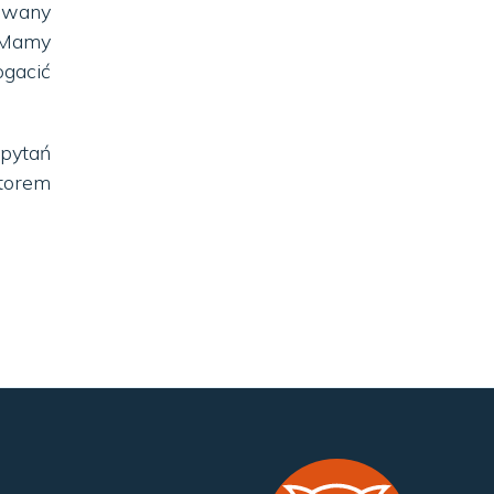
owany
 Mamy
ogacić
 pytań
torem