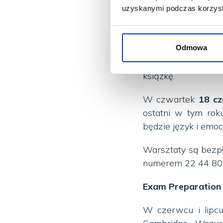
uzyskanymi podczas korzysta
W środę
10 czer
oddziału na Kabat
“
Odkryj w sobie
Odmowa
uczestnikom, międz
książkę.
W czwartek
18 c
ostatni w tym rok
będzie język i emoc
Warsztaty są bezpł
numerem 22 44 80 
Exam Preparation 
W czerwcu i lipc