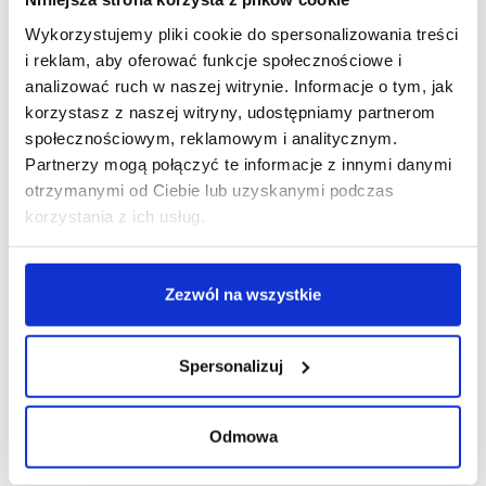
MINI-GRUPY 2-osobowe
Wykorzystujemy pliki cookie do spersonalizowania treści
i reklam, aby oferować funkcje społecznościowe i
analizować ruch w naszej witrynie. Informacje o tym, jak
Polski lektor
Native speaker
korzystasz z naszej witryny, udostępniamy partnerom
społecznościowym, reklamowym i analitycznym.
8 x 60 min – 795 zł/os
8 x 60 min – 870 zł/os
Partnerzy mogą połączyć te informacje z innymi danymi
otrzymanymi od Ciebie lub uzyskanymi podczas
8 x 90 min – 1195 zł/os
8 x 90 min – 1285 zł/os
korzystania z ich usług.
MINI-GRUPY 3-osobowe
Zezwól na wszystkie
Polski lektor
Native speaker
8 x 60 min – 675 zł/os
8 x 60 min – 725 zł/os
Spersonalizuj
8 x 90 min – 995 zł/os
8 x 90 min – 1085 zł/os
Odmowa
ZAJĘCIA INDYWIDUALNE