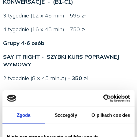
KONWERSACJE - (B1-C1)
3 tygodnie (12 x 45 min) - 595 zł
4 tygodnie (16 x 45 min) - 750 zł
Grupy 4-6 osób
SAY IT RIGHT - SZYBKI KURS POPRAWNEJ
WYMOWY
2 tygodnie (8 × 45 minut) -
350
zł
Poziomy A2 / B1 oraz B1+ / B2
KURSY OGÓLNE - SEMESTR W MIESIĄC (A1-C1)
Zgoda
Szczegóły
O plikach cookies
4 tygodnie (24 x 45 min) - 999 zł
Grupy 4 - 6 osób
Niniejsza strona korzysta z plików cookie