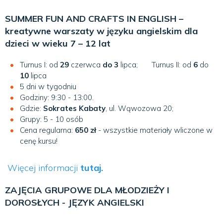
SUMMER FUN AND CRAFTS IN ENGLISH –
kreatywne warszaty w języku angielskim dla
dzieci w wieku 7 – 12 lat
Turnus I: od
29
czerwca
do 3
lipca; Turnus II: od
6
do
10
lipca
5 dni w tygodniu
Godziny: 9:30 - 13:00.
Gdzie:
Sokrates Kabaty
, ul. Wąwozowa 20;
Grupy: 5 - 10 osób
Cena regularna:
650 zł
- wszystkie materiały wliczone w
cenę kursu!
Więcej informacji
tutaj.
ZAJĘCIA GRUPOWE DLA MŁODZIEŻY I
DOROSŁYCH - JĘZYK ANGIELSKI