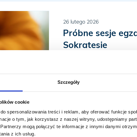
26 lutego 2026
Próbne sesje egz
Sokratesie
Za nami pierwsza sesja próbn
Advanced oraz Proficiency dla 
Czytaj dalej
Szczegóły
 plików cookie
do spersonalizowania treści i reklam, aby oferować funkcje sp
ormacje o tym, jak korzystasz z naszej witryny, udostępniamy p
Partnerzy mogą połączyć te informacje z innymi danymi otrzym
26 lutego 2026
nia z ich usług.