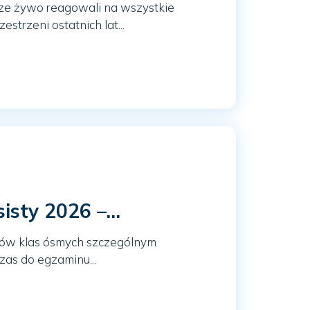
sze żywo reagowali na wszystkie
strzeni ostatnich lat...
sty 2026 –...
niów klas ósmych szczególnym
as do egzaminu...