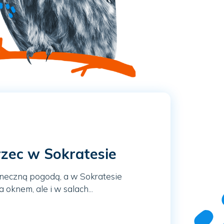
rzec w Sokratesie
oneczną pogodą, a w Sokratesie
 oknem, ale i w salach...