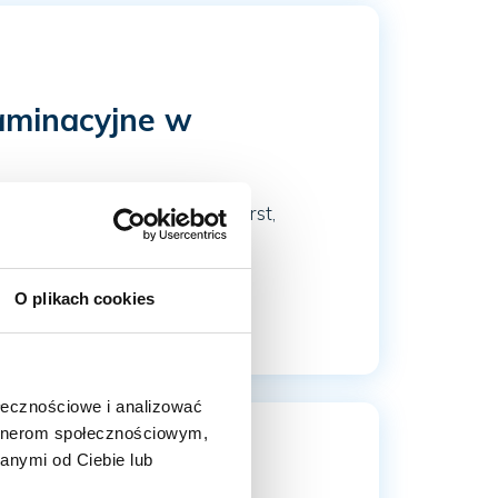
aminacyjne w
ych egzaminów Cambridge First,
grup egzaminacyjnych...
O plikach cookies
ołecznościowe i analizować
artnerom społecznościowym,
anymi od Ciebie lub