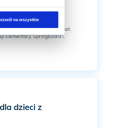
la dzieci PEIC
ezwól na wszystkie
e czas małych wielkich wyzwań.
p Elementary, Springboard i...
la dzieci z