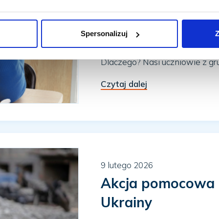
Próbne egzaminy d
Young...
Spersonalizuj
Z
Końcówka zimy to w Sokratesi
Dlaczego? Nasi uczniowie z gru
Czytaj dalej
9 lutego 2026
Akcja pomocowa d
Ukrainy