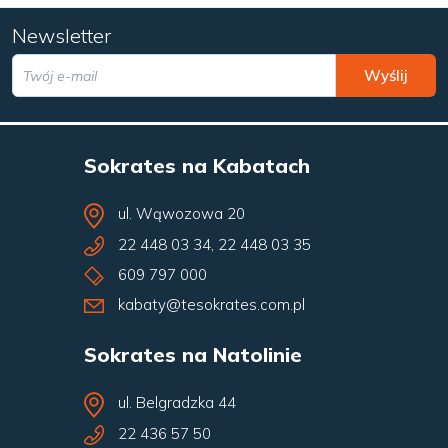
Newsletter
Wyślij
Sokrates na Kabatach
ul. Wąwozowa 20
22 448 03 34
,
22 448 03 35
609 797 000
kabaty@tesokrates.com.pl
Sokrates na Natolinie
ul. Belgradzka 44
22 436 57 50