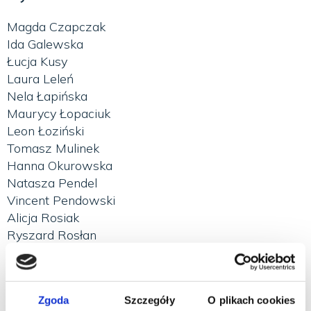
Magda Czapczak
Ida Galewska
Łucja Kusy
Laura Leleń
Nela Łapińska
Maurycy Łopaciuk
Leon Łoziński
Tomasz Mulinek
Hanna Okurowska
Natasza Pendel
Vincent Pendowski
Alicja Rosiak
Ryszard Rosłan
Wojciech Tlak
Zofia Tryc
Piotr Truszkowski
Zgoda
Szczegóły
O plikach cookies
Jerzy Zwoliński