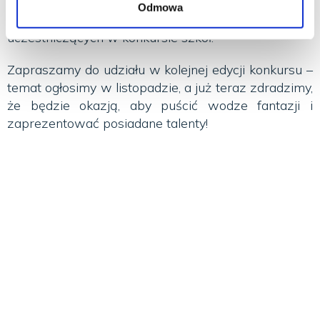
książeczka z nagrodzonymi pracami
, której
Odmowa
egzemplarze przekażemy także do bobliotek
uczestniczących w konkursie szkół.
Zapraszamy do udziału w kolejnej edycji konkursu –
temat ogłosimy w listopadzie, a już teraz zdradzimy,
że będzie okazją, aby puścić wodze fantazji i
zaprezentować posiadane talenty!