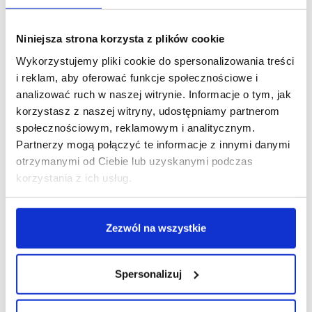
Uczniowie ursynowskich szkół zachwycili nas
Niniejsza strona korzysta z plików cookie
swoją kreatywnością, talentem plastycznym oraz
bardzo dobrą znajomością języka angielskiego. W
Wykorzystujemy pliki cookie do spersonalizowania treści
swoich komiksach i opowiadaniach zabrali
i reklam, aby oferować funkcje społecznościowe i
tytułowego Harleya w niezwykłe podróże do
analizować ruch w naszej witrynie. Informacje o tym, jak
odległych i fascynujących zakątków świata.
korzystasz z naszej witryny, udostępniamy partnerom
społecznościowym, reklamowym i analitycznym.
Jak co roku otrzymaliśmy wiele interesujących prac,
Partnerzy mogą połączyć te informacje z innymi danymi
dlatego wybór zwycięzców był dla jury nie lada
otrzymanymi od Ciebie lub uzyskanymi podczas
wyzwaniem. Serdecznie gratulujemy autorom
korzystania z ich usług.
nagrodzonych i wyróżnionych prac oraz dziękujemy
nauczycielom za zaangażowanie i wsparcie
Zezwól na wszystkie
uczniów w przygotowaniach do konkursu.
Nagrody
zostaną przekazane laureatom przed końcem
kwietnia
.
Spersonalizuj
Przed wakacjami ukaże się drukiem
konkursowa