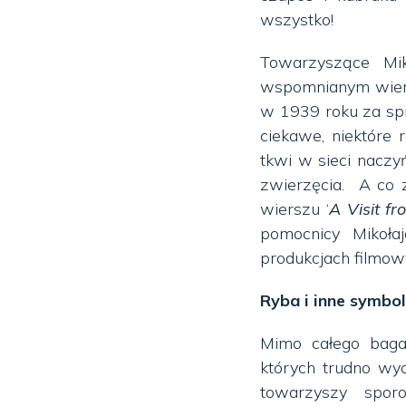
wszystko!
Towarzyszące Mik
wspomnianym wiers
w 1939 roku za spra
ciekawe, niektóre 
tkwi w sieci naczy
zwierzęcia. A co z
wierszu ‘
A Visit fr
pomocnicy Mikoła
produkcjach filmow
Ryba i inne symbol
Mimo całego bagaż
których trudno wy
towarzyszy spor