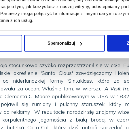
u reniferów przynosi grzecznym dzieciom prezenty, i
ormacje o tym, jak korzystasz z naszej witryny, udostępniamy p
 się licznymi dobrymi uczynkami. Żył w Turcji na prz
Partnerzy mogą połączyć te informacje z innymi danymi otrzym
ył biskupem, który pomagał ubogim, szczególnie dziec
nia z ich usług.
nom, które przez brak posagu nie mogły wyjść za
kołaja z czasem została owiana legendą, a jego szcz
jako jedno ze źródeł tradycji obdarowywania bli
Spersonalizuj
Z
łaja stosunkowo szybko rozprzestrzenił się w całej Eu
lskie określenie 'Santa Claus' zawdzięczamy Holen
od niderlandzkiej formy ‘Sintaklass’, która za s
owała za ocean. Właśnie tam, w wierszu ‘
A Visit fr
wa Clementa C. Moore opublikowanym w USA w 1832 
ojawił się rumiany i pulchny staruszek, który roz
 od reklamy. W rezultacie narodził się znajomy wiz
, korpulentnego jegomościa z białą brodą, w czer
z butelką Coca-Coli, który dziś potrafi sprzedać 