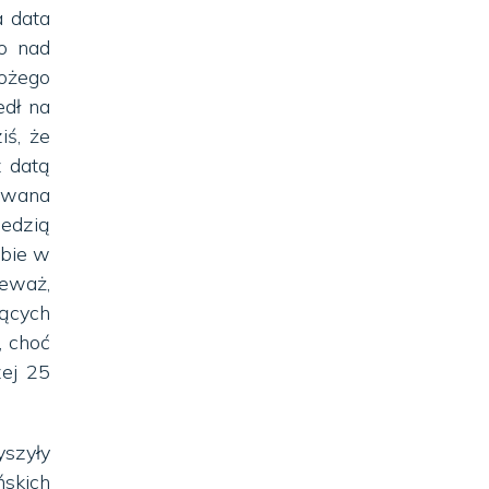
a data
wo nad
Bożego
edł na
iś, że
z datą
nawana
iedzią
ebie w
ieważ,
jących
, choć
zej 25
szyły
ńskich