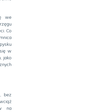
ię we
rzęgu
ci. Co
emnica
 pysku
 się w
, jako
znych
, bez
wciąż
aw na