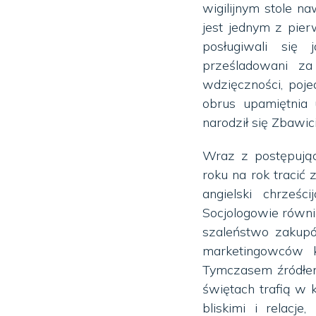
wigilijnym stole n
jest jednym z pie
posługiwali się
prześladowani za
wdzięczności, poj
obrus upamiętnia 
narodził się Zbawic
Wraz z postępującą
roku na rok tracić
angielski chrześc
Socjologowie równie
szaleństwo zakupó
marketingowców k
Tymczasem źródłem
świętach trafią w k
bliskimi i relacj