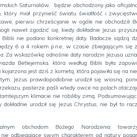
mskich Saturnaliów, będzie obchodzony jako oficjaln
, który miał przynieść światu światłość i zwycięst
kawe, pierwsi chrześcijanie w ogóle nie obchodzili 
gli nawet zgodzić się, kiedy dokładnie Jezus przysz
Biblii nie podano konkretnej daty. Badacze sądzą dz
między 6 a 4 rokiem p.n.e., w czasie zbiegającym się 
oda. Za wskazówkę odnośnie daty narodzin Jezusa uz
wiazda Betlejemska, która według Biblii była zapow
 kojarzona jest dziś z kometą, która pojawiła się na ni
 tym, Jezus prawdopodobnie urodził się wiosną, pon
przekazu, pasterze paśli wtedy owce na polach otacza
tamtejszym klimacie nie robiliby zimą. Podsumowując
dy dokładnie urodził się Jezus Chrystus, nie był to rac
cjalnym obchodom Bożego Narodzenia towarzy
, nie odbiegające swym charakterem od natury poga