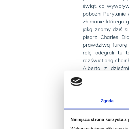
świąt, co wywoływa
pobożni Purytanie 
złamanie którego g
jaką znamy dziś s
pisarz Charles Dic
prawdziwą furorę i
rolę odegrali tu t
rozświetloną choink
Alberta z dzieć
zapożyczony z Ni
naśladowców wśród 
zakątków świata.
Zgoda
Mikołaj, elfy i reni
Święty Mikołaj z M
Niniejsza strona korzysta z
którego trudno wyo
Wykorzystujemy pliki cookie 