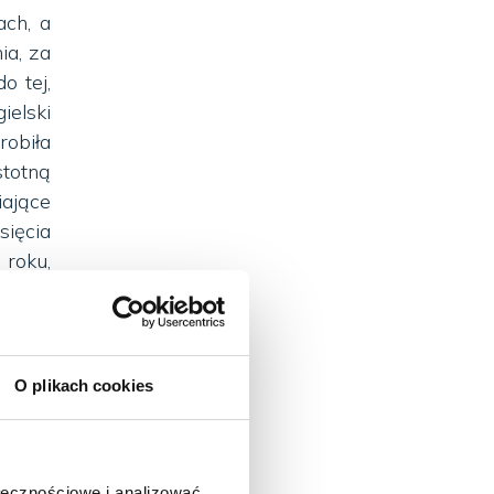
ach, a
ia, za
o tej,
elski
robiła
stotną
iające
sięcia
roku,
znych
innych
O plikach cookies
a, bez
ystwie
ołecznościowe i analizować