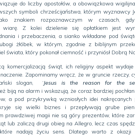
awiązuje do liczby apostołów, a obowiązkowa wigilijn
rwszych symboli chrześcijaństwa, którym wyznawcy 
 jako znakiem rozpoznawczym w czasach, gdy
 wiarę. Z kolei dzielenie się opłatkiem jest wy
ednania i przebaczenia, a sianko wkładane pod świą
ubogi żłóbek, w którym, zgodnie z biblijnym przek
iel świata, który pokonał ciemność i przyniósł Dobrą N
 komercjalizacją świąt, ich religijny aspekt wydaje
 znaczenie. Zapominamy wręcz, że w gruncie rzeczy, c
ijański slogan, ‘
Jesus is the reason for the s
ż biją na alarm i wskazują, że coraz bardziej pochłan
w, a pod przykrywką wzniosłych idei nakręcanych 
ryje się wielki biznes i przepływają grube pieni
 prawdziwej magii nie są góry prezentów, które za
ąt lub zaliczą drugi obieg na Allegro, lecz czas spęd
e, które nadają życiu sens. Dlatego warto z okazji