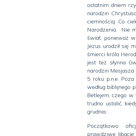
ostatnim dniem rzy
narodzin Chrystusa
ciemnością. Co cie
Narodzenia. Nie mo
świat, ponieważ w 
Jezus urodził się 
śmierci króla Her
jest też słynna G
narodzin Mesjasza i
5 roku p.n.e. Poza
według biblijnego 
Betlejem, czego w 
trudno ustalić, kie
grudnia.
Początkowo ofi
prawdziwe libacje