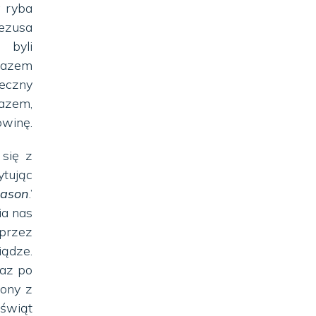
a ryba
Jezusa
 byli
razem
teczny
azem,
owinę.
 się z
ytując
eason
.’
ia nas
przez
ądze.
raz po
zony z
 świąt