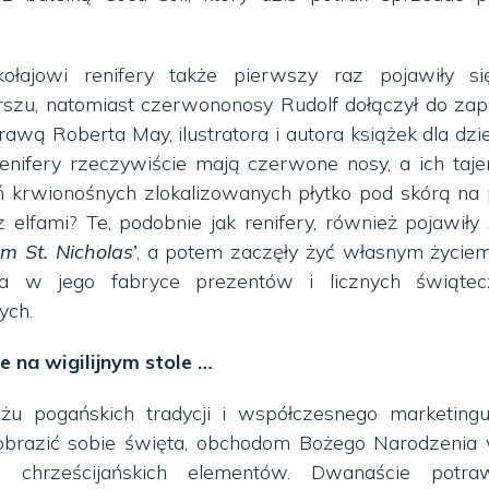
ołajowi renifery także pierwszy raz pojawiły s
zu, natomiast czerwononosy Rudolf dołączył do zap
wą Roberta May, ilustratora i autora książek dla dzie
renifery rzeczywiście mają czerwone nosy, a ich taj
ń krwionośnych zlokalizowanych płytko pod skórą na
 elfami? Te, podobnie jak renifery, również pojawiły
om St. Nicholas’
, a potem zaczęły żyć własnym życiem
ja w jego fabryce prezentów i licznych świątec
ych.
e na wigilijnym stole …
u pogańskich tradycji i współczesnego marketingu
obrazić sobie święta, obchodom Bożego Narodzenia 
o chrześcijańskich elementów. Dwanaście potr