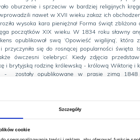
ło oburzenie i sprzeciw w bardziej religijnych kręg
wprowadzili nawet w XVII wieku zakaz ich obchodzen
roziła wysoka kara pieniężna! Forma świąt zbliżona d
ięga początków XIX wieku. W 1834 roku sławny angi
kens opublikował swą ‘Opowieść wigilijną’, która z
 przyczyniła się do rosnącej popularności święta. I
akże ówczesni ‘celebryci’. Kiedy zdjęcia przedstaw
ę i brytyjską rodzinę królewską - królową Wiktorię i k
mi - zostały opublikowane w prasie zimą 1848 
emiec zwyczaj dekorowania choinek znalazł lic
klasy średniej, a stamtąd zawędrował do Ameryki i 
Szczegóły
fery …
iry, będący inspiracją dla sympatycznego jegomości
 plików cookie
brazić sobie dziś Boże Narodzenie, i który w towarz
do spersonalizowania treści i reklam, aby oferować funkcje sp