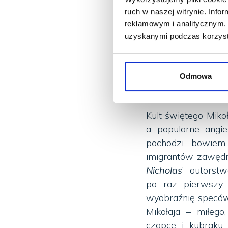
elfów oraz zaprzęg
ruch w naszej witrynie. Inf
naprawdę i wsławił
reklamowym i analitycznym. 
III i IV wieku i b
uzyskanymi podczas korzysta
także młodym pan
Postać świętego Mi
wskazywana jest 
Odmowa
prezentami.
Kult świętego Miko
a popularne angie
pochodzi bowiem 
imigrantów zawędr
Nicholas
’ autorst
po raz pierwszy p
wyobraźnię speców
Mikołaja – miłego
czapce i kubraku 