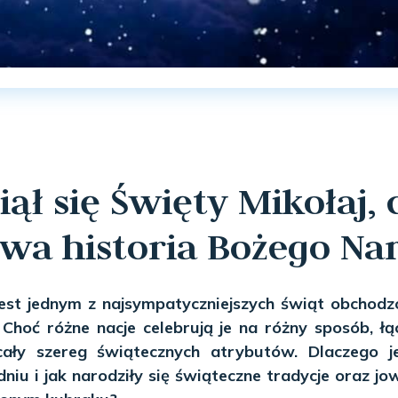
ął się Święty Mikołaj, c
wa historia Bożego Na
est jednym z najsympatyczniejszych świąt obchodz
Choć różne nacje celebrują je na różny sposób, łą
ały szereg świątecznych atrybutów. Dlaczego j
iu i jak narodziły się świąteczne tradycje oraz jo