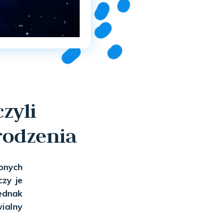
zyli
rodzenia
onych
czy je
ednak
wialny