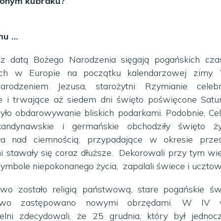
wonym kubraku?
mu …
z datą Bożego Narodzenia sięgają pogańskich cza
ch w Europie na początku kalendarzowej zimy. 
rodzeniem Jezusa, starożytni Rzymianie celebr
ne i trwające aż siedem dni święto poświęcone Satu
yło obdarowywanie bliskich podarkami. Podobnie, Ce
andynawskie i germańskie obchodziły święto ży
ła nad ciemnością, przypadające w okresie przesi
i stawały się coraz dłuższe. Dekorowali przy tym wi
ymbole niepokonanego życia, zapalali świece i ucztowa
stwo zostało religią państwową, stare pogańskie św
iowo zastępowano nowymi obrzędami. W IV 
ielni zdecydowali, że 25 grudnia, który był jednoc