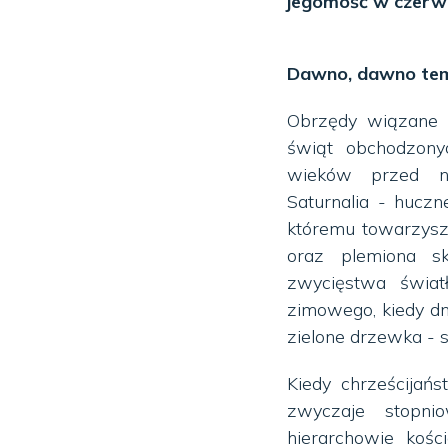
jegomość w czer
Dawno, dawno te
Obrzędy wiązane 
świąt obchodzony
wieków przed na
Saturnalia - hucz
któremu towarzysz
oraz plemiona sk
zwycięstwa świat
zimowego, kiedy dn
zielone drzewka - s
Kiedy chrześcijań
zwyczaje stopn
hierarchowie kośc