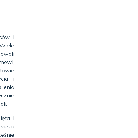
sów i
Wiele
owali
rnowi,
ltowie
cia i
lenia
ecznie
li.
ięta i
wieku
ześnie