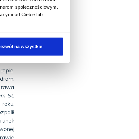
stniał
artnerom społecznościowym,
ełomie
anymi od Ciebie lub
iom, a
 mąż.
odrość
skich
ezwól na wszystkie
ropie,
drom,
prawą
om St.
roku,
palił
erunek
wonej
prawie