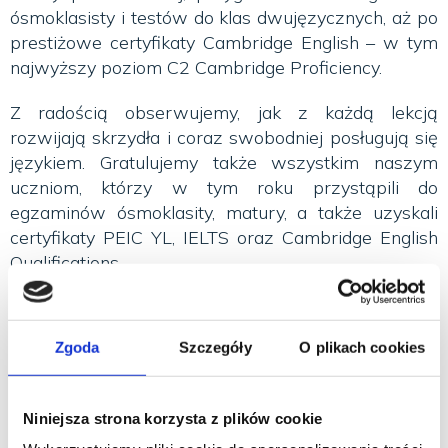
ósmoklasisty i testów do klas dwujęzycznych, aż po
prestiżowe certyfikaty Cambridge English – w tym
najwyższy poziom C2 Cambridge Proficiency.
Z radością obserwujemy, jak z każdą lekcją
rozwijają skrzydła i coraz swobodniej posługują się
językiem. Gratulujemy także wszystkim naszym
uczniom, którzy w tym roku przystąpili do
egzaminów ósmoklasity, matury, a także uzyskali
certyfikaty PEIC YL, IELTS oraz Cambridge English
Qualifications.
Nauczyciele, którzy robią różnicę
Zgoda
Szczegóły
O plikach cookies
Te sukcesy nie byłyby możliwe bez codziennej
pracy naszych nauczycieli. Doświadczeni lektorzy
języka angielskiego, hiszpańskiego, niemieckiego,
Niniejsza strona korzysta z plików cookie
francuskiego i włoskiego pracujący w Sokratesie nie