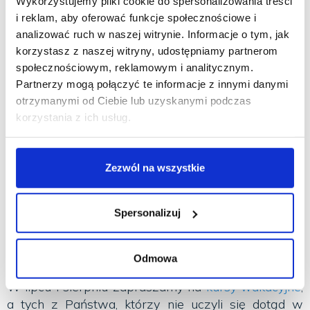
Wykorzystujemy pliki cookie do spersonalizowania treści
tylko skutecznie uczą. Potrafią też zarażać pasją do
i reklam, aby oferować funkcje społecznościowe i
języka i zachęcać do podejmowania wyzwań.
analizować ruch w naszej witrynie. Informacje o tym, jak
Tworzą przy tym w klasie atmosferę, dzięki której
korzystasz z naszej witryny, udostępniamy partnerom
uczniowie chętnie przychodzą na zajęcia i zostają z
społecznościowym, reklamowym i analitycznym.
nami przez lata. Nie bez powodu co roku uczymy w
Partnerzy mogą połączyć te informacje z innymi danymi
naszych szkołach na Kabatach i Natolinie ponad
otrzymanymi od Ciebie lub uzyskanymi podczas
tysiąc uczniów!
korzystania z ich usług.
Wakacje i co dalej?
Zezwól na wszystkie
Dziękujemy za wspólny rok oraz źyczymy
wszystkim wspaniałych, słonecznych i
bezpiecznych wakacji - odpoczynku, fascynujących
Spersonalizuj
podróży, nowych znajomości praz wielu okazji do
wykorzystania zdobytych na zajęciach
umiejętności.
Odmowa
W lipcu i sierpniu zapraszamy na
kursy wakacyjne
,
a tych z Państwa, którzy nie uczyli się dotąd w